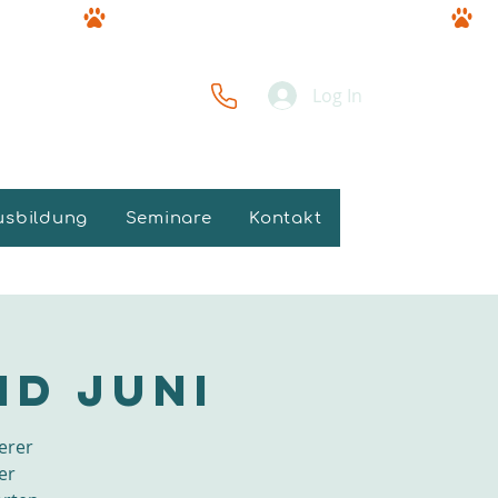
Log In
usbildung
Seminare
Kontakt
nd Juni
erer
er